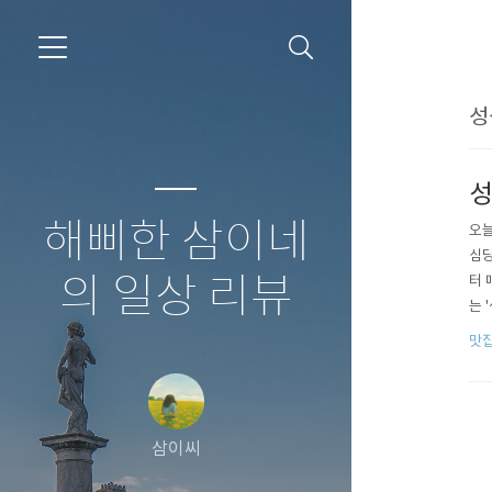
성
성
해삐한 삼이네
오늘
심당
의 일상 리뷰
터 
는 
리는
맛
이상
포장
삼이씨