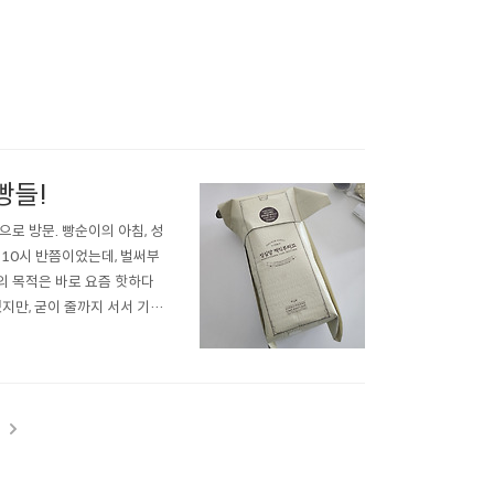
빵들!
로 방문. 빵순이의 아침, 성
 10시 반쯤이었는데, 벌써부
의 목적은 바로 요즘 핫하다
지만, 굳이 줄까지 서서 기다
나 행복🥰 상큼 달콤, 기대
려해서 추가 비용을 내고 보냉
t