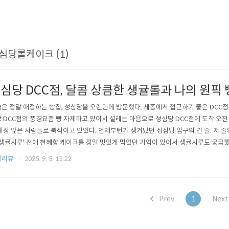
심당롤케이크 (1)
심당 DCC점, 달콤 상큼한 생귤롤과 나의 원픽 
은 정말 애정하는 빵집, 성심당을 오랜만에 방문했다. 세종에서 접근하기 좋은 DCC점으
 DCC점의 풍경요즘 빵 자제하고 있어서 설레는 마음으로 성심당 DCC점에 도착.오전
매장 앞은 사람들로 북적이고 있었다. 언제부턴가 생겨났던 성심당 입구의 긴 줄. 저 줄
'생귤시루' 전에 천혜향 케이크를 정말 맛있게 먹었던 기억이 있어서 생귤시루도 궁금했
건 못하겠어서, 대신 생귤롤과 평소 즐겨 먹던 빵들을 잔뜩 샀다. 빵 고르는 시간은 언제
집리뷰
2025. 9. 5. 15:22
의 생귤롤 영접기집으로 돌아가는 길, 가장 기대됐던 건 바로 생귤롤.이동 시간을 고
까지..
Prev
1
Nex