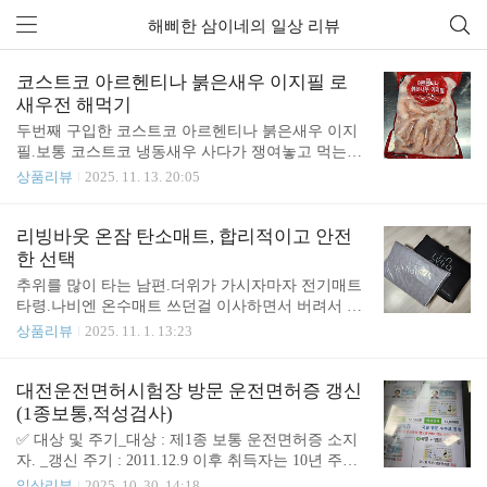
해삐한 삼이네의 일상 리뷰
전체 글 (54)
코스트코 아르헨티나 붉은새우 이지필 로
새우전 해먹기
두번째 구입한 코스트코 아르헨티나 붉은새우 이지
필.보통 코스트코 냉동새우 사다가 쟁여놓고 먹는데,
지난 추석때 아르헨티나 붉은새우 사먹어 봤더니맛
상품리뷰
2025. 11. 13. 20:05
있길래 또 사옴.새우는 물에 담그면 해동이 금방 되
는데아르헨티나 붉은새우는 살이 좀더 부드러운 편
이라 그런가?더 빨리 해동되는 느낌.그리고 아르헨티
리빙바웃 온잠 탄소매트, 합리적이고 안전
나 붉은새우 '이지필' 인 이유.등쪽으로 칼집이 나있
한 선택
어 해동만 살짝 시켜줘도 쇽쇽 잘까짐.칼집만 있는게
추위를 많이 타는 남편.더위가 가시자마자 전기매트
아니라 내장도 제거되어 있어 무척 편하다.새우전을
타령.나비엔 온수매트 쓰던걸 이사하면서 버려서 온
만들려고 꼬리는 살려서 껍질 제거함.그리고 기름 튈
열매트가 없는 상태.3년차 신축인데 방마다 창이 크
상품리뷰
2025. 11. 1. 13:23
까봐 꼬리에 물총은 제거하고 소금, 후추로 밑간해
고 창단열이 잘 안되었는지 겨울에 춥고해서 드디어
주었다.아르헨티나 붉은새우는 식감이 보통의 새우
탄소매트를 구입하게 되었다.내가 선택한 탄소매트
만큼 탱글한 느낌보다는 좀더 부드러워서 오래 익혀
는 리빙바웃의 온잠 탄소매트.애들꺼 싱글+커버 2개
대전운전면허시험장 방문 운전면허증 갱신
도 질기다는 느낌이 없는것이 특징.그리고 게살못지
남편이랑 내꺼 퀸+커버 1개내돈내산 이다.세개 샀더
(1종보통,적성검사)
않은 단맛을 느낄수 있다..
니 세박스가 왔다.부직포 가방에 깔끔하게 담겨서 왔
✅ 대상 및 주기_대상 : 제1종 보통 운전면허증 소지
다.비닐 포장된건 온잠 탄소매트와 세트로 판매하는
자. _갱신 주기 : 2011.12.9 이후 취득자는 10년 주기
커버.어차피 탄소매트위에 패드를 깔고 쓸거였어서
이며 갱신 신청 가능 기간은 만료일이 속하는 해의 1
일상리뷰
2025. 10. 30. 14:18