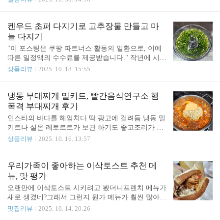
패드 대신 커버가 편할것 같아 세트로 주문함.
월 1일~12월 31일. _적성검사 포함 여부 : 제1종 면허
⬇️⬇️⬇️⬇️⬇️⬇️⬇️내가 구매한 리빙바웃 온잠 탄소매트 구경
는 갱신과 함께 적성검사가 포함됨. ✅️ 준비물_기존
하기https://link.coupang.com/a/c0lFcA 리빙바웃 탄소
면허증_최근 6개월 이내 촬영한 컬러 사진 2매 (3.5 c
켄우드 초퍼 다지기로 고추장물 만들고 마
매트 카본매트 온열 전기 온잠매트..
m × 4.5 cm) _수수료 (종별·발급형태에 따라 다름) _
늘 다지기
건강검진 결과서 또는 신체검사서(해당 시) ✅️ 건강
"이 포스팅은 쿠팡 파트너스 활동의 일환으로, 이에
검진·신체검사 처리 방법제1종 보통 면허갱신 시 신
따른 일정액의 수수료를 제공받습니다." 작년에 시어
체검사서 제출이 기본이나, 최근 2년 이내 건강검진
머님이 마늘을 잔뜩 주셔서마늘 다지려고 샀던 켄우
상품리뷰
2025. 10. 18. 15:55
을 받은 경우 그 결과서를 신체검사서 대신 활용 가
드 초퍼.근데 고추장물 만들때 고추 다지는데도 넘
능함. • 건강검진내역서 이용 조건:_국민건강보험공
편함.칼로 다지다가 켄우드 초퍼로 다지니까 금방 후
단 시행 검진 이어야 함. _갱신 신청일 기준 2년 이..
딱 만들어버림.사이즈는 작지만 써보면 딱 좋은 크
냉동 부대찌개 밀키트, 빨간음식연구소 햄
기.그리고 아예 갈아버리는 블렌더 랑은 확실히 다르
폭격 부대찌개 후기
기 때문에 초퍼 하나 구비해 놓으면 쓸만하다볶음밥
인스타의 바다를 헤엄치다 딱 광고에 걸려듬.냉동 밀
하려고 써본적 있는데 볶음밥용 야채 다지는걸론 별
키트나 실온 레토르트가 보관 하기도 좋고조리가 간
로였고 주먹밥용으론 괜찮을듯.나는 주로 켄우드 초
편하기도 해서 광고 뜰때마다 눈여겨 보게 된다.자취
상품리뷰
2025. 10. 16. 13:57
퍼를 고추장물 만들거나 마늘 다질때 쓴다.고추장물
하는 딸램이 좋아할만한 메뉴면 더 그렇다.이번엔 부
만드려고 청양고추를 씻어서 가위로 잘라 넣었다.켄
대찌개에 걸려듬. 내돈내산 빨간음식연구소 햄폭격
우드 초퍼는 작지만 1단계 2단계로 다짐 정도를 조절
부대찌개.이보다 햄이 많을순 없단다.나는 배송비까
우리가족이 좋아하는 이삭토스트 추천 메
할수 있게 되어 있다.무선 초퍼도 있지만 내가 산건
지 해서 3팩 43,700원에 구입.중량은 530g 으로 2~3인
뉴, 맛 평가
유선.위 버..
분이라고 한다.1개당 라면사리 1개도 같이 옴.원재료
오랜만에 이삭토스트 시키려고 봤더니프렌치 메뉴가
에 보면 스팸이 들어있음.웬만한 밀키트에 스팸 잘
새로 생겼네?그래서 그런지 뭔가 메뉴가 훨씬 많아졌
안들어 있던데.빨간음식연구소 햄폭격 부대찌개 구
다.배달이 빨리 와서 따끈따끈.중딩아들 감자스페셜
맛집리뷰
2025. 10. 14. 20:26
성.나가서 부대찌개 사먹는거 생각하면 햄이 확실히
기본, 소이크런치치킨 기본, 포테이토팝.남편 프렌치