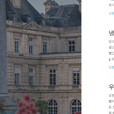
히 
주먹
상
씻어
지만
냉
인스
광고
빨간
g 
안들
상
나,
구성
우
오랜
빨리
트 
픽 