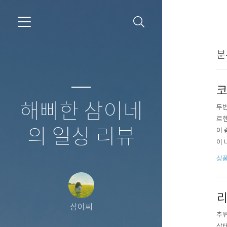
분
코
해삐한 삼이네
두번
르헨
의 일상 리뷰
이 
이 
려고
상
붉은
그리
리
삼이씨
추위
상태