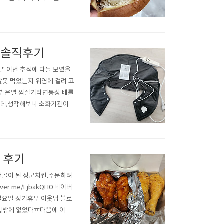
소한것 같기도?한가지 단점은
남편꺼 프렌치 에그마요.고소하
 솔직후기
" 이번 추석에 다들 모였을
못 먹었는지 위염에 걸려 고
부 온열 찜질기라면통상 배를
는데,생각해보니 소화기관이
이 들어서 로켓배송으로 바로
약한듯 하다.배송이 오자마자
 후기
단골이 된 장군치킨.주문하려
r.me/FjbakQH0 네이버
주 일요일 정기휴무 이웃님 블로
집밖에 없었다ㅠ다음에 이용
를 시켜먹는데 장군치킨은 날