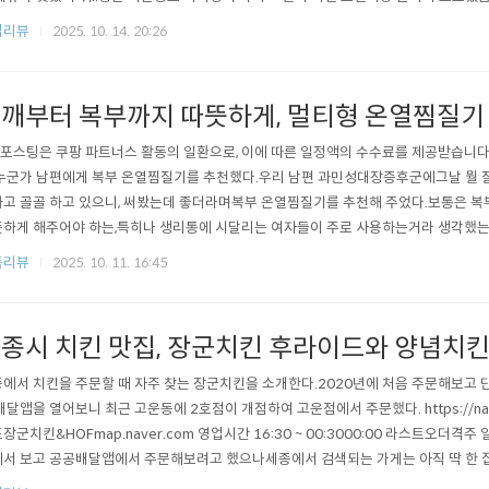
나 느끼할까봐 고민했는데전혀 그럴 필요없는 프렌치 였음.기본보다 그래도 좀더 고
집리뷰
2025. 10. 14. 20:26
에 슈가파우더를 뿌려놔서 집에서 먹기에는 쫌...신경이 쓰였다..자꾸 떨어져..ㅋㅋ
맛있단다.에그마요 is 뭔들.아들꺼 소..
깨부터 복부까지 따뜻하게, 멀티형 온열찜질기
 포스팅은 쿠팡 파트너스 활동의 일환으로, 이에 따른 일정액의 수수료를 제공받습니다.
누군가 남편에게 복부 온열찜질기를 추천했다.우리 남편 과민성대장증후군에그날 뭘 잘
고 골골 하고 있으니, 써봤는데 좋더라며복부 온열찜질기를 추천해 주었다.보통은 복
하게 해주어야 하는,특히나 생리통에 시달리는 여자들이 주로 사용하는거라 생각했
서 그런지늘상 배가 차다는 소릴 달고 사는 남편이 사용하면괜찮겠는데? 하는 생각
품리뷰
2025. 10. 11. 16:45
보았다.아, 추천해준 사람도 시동생으로 남자임ㅎㅎ남편 보면 집안이 소화기관이 좀 
 사용해 보았다.내돈내산 임.네모 반듯하..
종시 치킨 맛집, 장군치킨 후라이드와 양념치킨
에서 치킨을 주문할 때 자주 찾는 장군치킨을 소개한다.2020년에 처음 주문해보고 
배달앱을 열어보니 최근 고운동에 2호점이 개점하여 고운점에서 주문했다. https://nave
장군치킨&HOFmap.naver.com 영업시간 16:30 ~ 00:3000:00 라스트오더격
서 보고 공공배달앱에서 주문해보려고 했으나세종에서 검색되는 가게는 아직 딱 한 
보기로. 우리 가족은 모두 가슴살과 다리 부위를 선호하지 않는 편이라주로 날개 부위