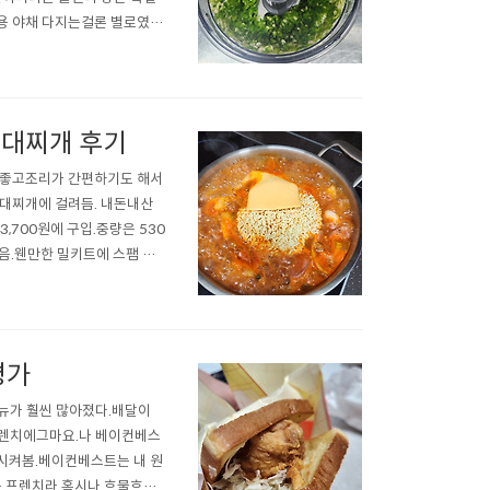
용 야채 다지는걸론 별로였고
고추장물 만드려고 청양고추를
게 되어 있다.무선 초퍼도 있
부대찌개 후기
 좋고조리가 간편하기도 해서
부대찌개에 걸려듬. 내돈내산
,700원에 구입.중량은 530
있음.웬만한 밀키트에 스팸 잘
 햄이 확실히 적은양은 아니
없었긴 하다.햄폭격 부대찌개
평가
뉴가 훨씬 많아졌다.배달이
프렌치에그마요.나 베이컨베스
시켜봄.베이컨베스트는 내 원
음.프렌치라 혹시나 흐물흐물