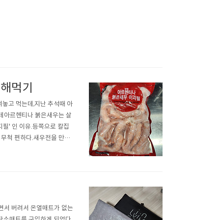
 해먹기
놓고 먹는데,지난 추석때 아
는데아르헨티나 붉은새우는 살
필' 인 이유.등쪽으로 칼집
 무척 편하다.새우전을 만들
로 밑간해 주었다.아르헨티나
다는 느낌이 없는것이 특징.
택
면서 버려서 온열매트가 없는
 탄소매트를 구입하게 되었다.