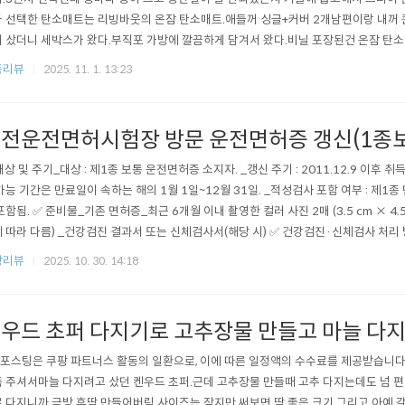
 선택한 탄소매트는 리빙바웃의 온잠 탄소매트.애들꺼 싱글+커버 2개남편이랑 내꺼 
 샀더니 세박스가 왔다.부직포 가방에 깔끔하게 담겨서 왔다.비닐 포장된건 온잠 탄
어차피 탄소매트위에 패드를 깔고 쓸거였어서패드 대신 커버가 편할것 같아 세트로 주문함. ⬇️⬇
품리뷰
2025. 11. 1. 13:23
바웃 온잠 탄소매트 구경하기https://link.coupang.com/a/c0lFcA 리빙바웃 
..
전운전면허시험장 방문 운전면허증 갱신(1종보
대상 및 주기_대상 : 제1종 보통 운전면허증 소지자. _갱신 주기 : 2011.12.9 이후 
가능 기간은 만료일이 속하는 해의 1월 1일~12월 31일. _적성검사 포함 여부 : 제1
포함됨. ✅️ 준비물_기존 면허증_최근 6개월 이내 촬영한 컬러 사진 2매 (3.5 cm × 4.
 따라 다름) _건강검진 결과서 또는 신체검사서(해당 시) ✅️ 건강검진·신체검사 처리
검사서 제출이 기본이나, 최근 2년 이내 건강검진을 받은 경우 그 결과서를 신체검사서 
상리뷰
2025. 10. 30. 14:18
역서 이용 조건:_국민건강보험공단 시행 검진 이어야 함. _갱신 신청일 기준 2년 이..
우드 초퍼 다지기로 고추장물 만들고 마늘 다
 포스팅은 쿠팡 파트너스 활동의 일환으로, 이에 따른 일정액의 수수료를 제공받습니다
 주셔서마늘 다지려고 샀던 켄우드 초퍼.근데 고추장물 만들때 고추 다지는데도 넘 편
 다지니까 금방 후딱 만들어버림.사이즈는 작지만 써보면 딱 좋은 크기.그리고 아예 