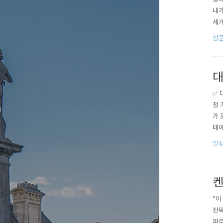
내가
세개
버.
상
리빙
매트
대
✅ 
청 
가 
태에
신체
일
진내
켄
"이
잔뜩
퍼로