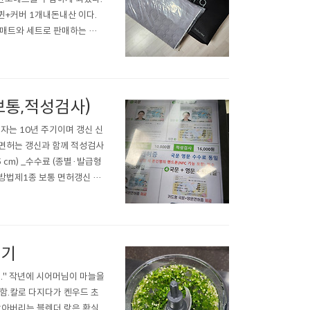
퀸+커버 1개내돈내산 이다.
소매트와 세트로 판매하는 커
️⬇️⬇️⬇️⬇️⬇️내가 구매한
탄소매트 카본매트 온열 전기 온잠
통,적성검사)
취득자는 10년 주기이며 갱신 신
종 면허는 갱신과 함께 적성검사
5 cm) _수수료 (종별·발급형
 방법제1종 보통 면허갱신 시
대신 활용 가능함. • 건강검
지기
." 작년에 시어머님이 마늘을
함.칼로 다지다가 켄우드 초
갈아버리는 블렌더 랑은 확실