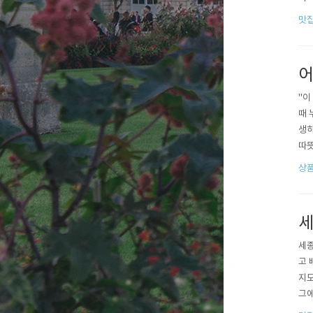
하거
맛
빵위
고 
어
"이
때 
생하
따뜻
약해
상
시켜
바로
세
세종
고 
지도
그에
해 