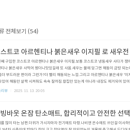
류 전체보기 (54)
스트코 아르헨티나 붉은새우 이지필 로 새우전
째 구입한 코스트코 아르헨티나 붉은새우 이지필.보통 코스트코 냉동새우 사다가 쟁여
티나 붉은새우 사먹어 봤더니맛있길래 또 사옴.새우는 물에 담그면 해동이 금방 되
좀더 부드러운 편이라 그런가?더 빨리 해동되는 느낌.그리고 아르헨티나 붉은새우 '이지
나있어 해동만 살짝 시켜줘도 쇽쇽 잘까짐.칼집만 있는게 아니라 내장도 제거되어 있어
 꼬리는 살려서 껍질 제거함.그리고 기름 튈까봐 꼬리에 물총은 제거하고 소금, 후추
품리뷰
2025. 11. 13. 20:05
새우는 식감이 보통의 새우만큼 탱글한 느낌보다는 좀더 부드러워서 오래 익혀도 질기
고 게살못지 않은 단맛을 느낄수 있다..
빙바웃 온잠 탄소매트, 합리적이고 안전한 선
를 많이 타는 남편.더위가 가시자마자 전기매트 타령.나비엔 온수매트 쓰던걸 이사하
.3년차 신축인데 방마다 창이 크고 창단열이 잘 안되었는지 겨울에 춥고해서 드디어