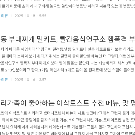
다르기 때문에 초퍼 하나 구비해 놓으면 쓸만하다볶음밥 하려고 써본적 있는데 볶음밥
밥용으론 괜찮을듯.나는 주로 켄우드 초퍼를 고추장물 만들거나 마늘 다질때 쓴다.
품리뷰
2025. 10. 18. 15:55
서 가위로 잘라 넣었다.켄우드 초퍼는 작지만 1단계 2단계로 다짐 정도를 조절할수 있
 내가 산건 유선.위 버..
동 부대찌개 밀키트, 빨간음식연구소 햄폭격 
타의 바다를 헤엄치다 딱 광고에 걸려듬.냉동 밀키트나 실온 레토르트가 보관 하기도
 뜰때마다 눈여겨 보게 된다.자취하는 딸램이 좋아할만한 메뉴면 더 그렇다.이번엔 
음식연구소 햄폭격 부대찌개.이보다 햄이 많을순 없단다.나는 배송비까지 해서 3팩 43
으로 2~3인분이라고 한다.1개당 라면사리 1개도 같이 옴.원재료에 보면 스팸이 들어
어 있던데.빨간음식연구소 햄폭격 부대찌개 구성.나가서 부대찌개 사먹는거 생각하면
품리뷰
2025. 10. 16. 13:57
 난 햄 양이 더 많은 밀키트도 사먹어봐서 별 감흥은 없었다.근데 그 제품에는 스팸은 
이 좀더 내 스타일이..
리가족이 좋아하는 이삭토스트 추천 메뉴, 맛 
만에 이삭토스트 시키려고 봤더니프렌치 메뉴가 새로 생겼네?그래서 그런지 뭔가 메
 와서 따끈따끈.중딩아들 감자스페셜 기본, 소이크런치치킨 기본, 포테이토팝.남편 
프렌치.요러케 네개 시켜봄내꺼 베이컨베스트.기본할까 프렌치 할까 고민하다 프렌치 
메뉴라 맛있지 뭐..빵은 기본빵도 버터향이 나서 그런지 사실 프렌치랑 큰차이 모르겠