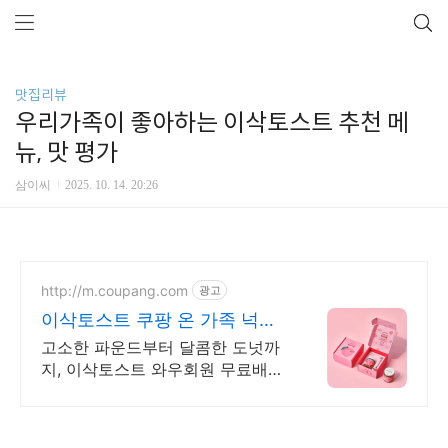
맛집리뷰
우리가족이 좋아하는 이삭토스트 추천 메
뉴, 맛 평가
삼이씨
2025. 10. 14. 20:26
http://m.coupang.com
광고
이삭토스트 쿠팡 온 가족 넉넉
하게 대용량 빵
고소한 파운드부터 달콤한 도넛까
지, 이삭토스트 와우회원 무료배
송. 한입쏙 양산빵, 아침식사 간식
걱정 끝! 로켓배송으로 편리하게.