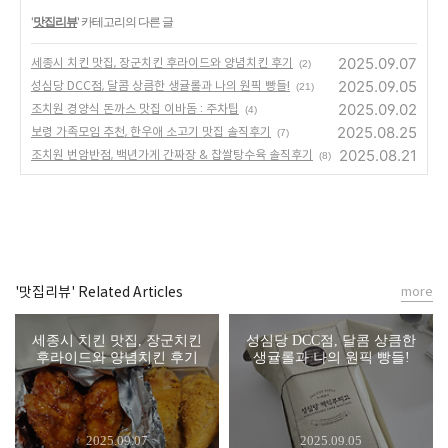
'
맛집리뷰
' 카테고리의 다른 글
2025.09.07
세종시 치킨 맛집, 장군치킨 후라이드와 양념치킨 후기
(2)
2025.09.05
성심당 DCC점, 달콤 상큼한 생귤롤과 나의 원픽 빵들!
(21)
2025.09.02
조치원 경양식 돈까스 맛집 이바돔 : 주차팁
(4)
2025.08.25
보령 가족모임 추천, 한우애 소고기 맛집 솔직후기
(7)
2025.08.21
조치원 번암반점, 백년가게 간짜장 & 찹쌀탕수육 솔직후기
(8)
'맛집리뷰' Related Articles
more
세종시 치킨 맛집, 장군치킨
성심당 DCC점, 달콤 상큼한
후라이드와 양념치킨 후기
생귤롤과 나의 원픽 빵들!
2025.09.07
2025.09.05