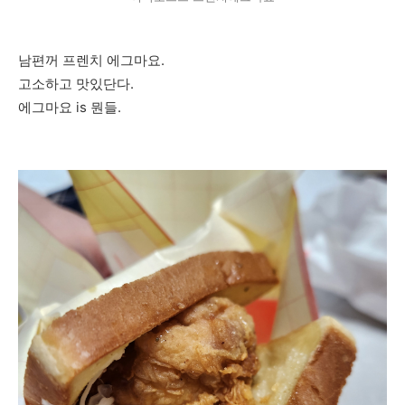
남편꺼 프렌치 에그마요.
고소하고 맛있단다.
에그마요 is 뭔들.