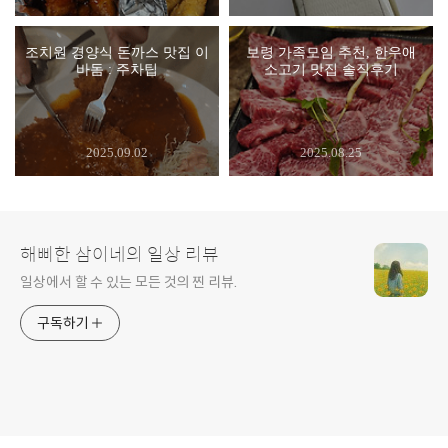
조치원 경양식 돈까스 맛집 이
보령 가족모임 추천, 한우애
바돔 : 주차팁
소고기 맛집 솔직후기
2025.09.02
2025.08.25
해삐한 삼이네의 일상 리뷰
일상에서 할 수 있는 모든 것의 찐 리뷰.
구독하기