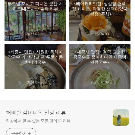
부모님 모시고 다녀온 군산 치
<베이커리맛집>성심당 천혜
히로|내돈내산 솔직 리뷰
향 케이크, 탁월한 선택이었다
(본점, 주차)
2025.07.30
2025.04.03
<세종시 맛집> 시원한 동치미
<세종시 맛집> 걸쭉 고소한
막국수 가 생각날 땐 주문리동
콩국수를 좋아한다면 세종냉
치미막국수
면콩국수~
2024.07.26
2024.07.09
해삐한 삼이네의 일상 리뷰
일상에서 할 수 있는 모든 것의 찐 리뷰.
구독하기