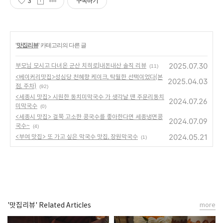
3
구독하기
'
맛집리뷰
' 카테고리의 다른 글
2025.07.30
부모님 모시고 다녀온 군산 치히로|내돈내산 솔직 리뷰
(11)
<베이커리맛집>성심당 천혜향 케이크, 탁월한 선택이었다(본
2025.04.03
점, 주차)
(92)
<세종시 맛집> 시원한 동치미막국수 가 생각날 땐 주문리동치
2024.07.26
미막국수
(0)
<세종시 맛집> 걸쭉 고소한 콩국수를 좋아한다면 세종냉면콩
2024.07.09
국수~
(4)
2024.05.21
<부여 맛집> 또 가고 싶은 막국수 맛집, 장원막국수
(1)
'맛집리뷰' Related Articles
more